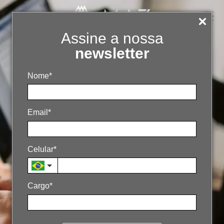
Assine a nossa
newsletter
Nome*
Email*
Celular*
Engajamento na saúde via
Cargo*
WhatsApp