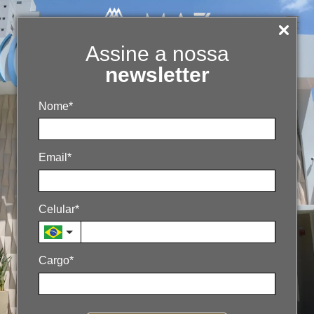
Assine a nossa
newsletter
Nome*
Email*
Celular*
Case InVentre: Por que
estratégia de marketing não
é perda de tempo em
Cargo*
operações complexas