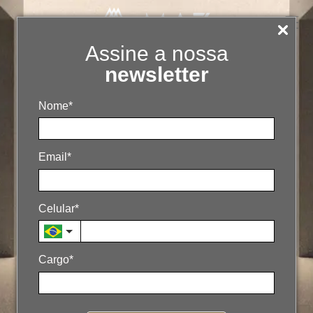
Assine a nossa
newsletter
Nome*
Email*
Celular*
Medir certo faz crescer
melhor: o fim das métricas
Cargo*
de vaidade