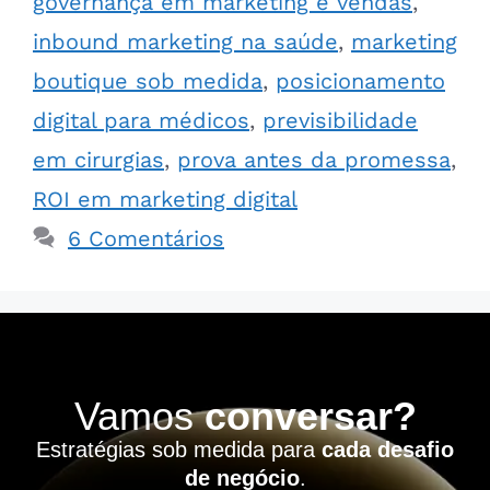
governança em marketing e vendas
,
inbound marketing na saúde
,
marketing
boutique sob medida
,
posicionamento
digital para médicos
,
previsibilidade
em cirurgias
,
prova antes da promessa
,
ROI em marketing digital
6 Comentários
Vamos
conversar?
Estratégias sob medida para
cada desafio
de negócio
.