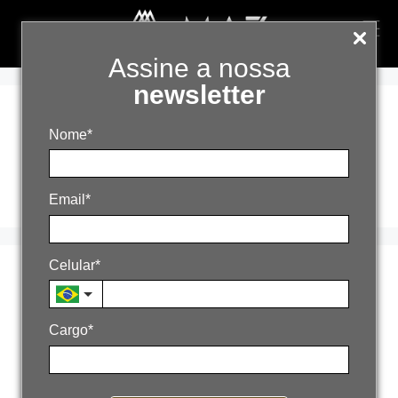
Assine a nossa
newsletter
antes e depois
Nome*
marketing digital
Email*
Celular*
Antes e depois do
marketing
Cargo*
estratégico