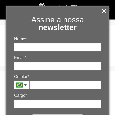
Assine a nossa
newsletter
custo de
Nome*
aquisição
Email*
Celular*
O risco de depender
só de mídia paga
Cargo*
28 de novembro de 2025
Por
admin