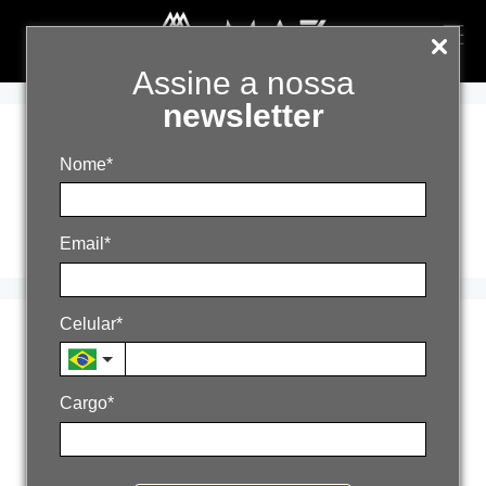
Assine a nossa
newsletter
desperdício de
Nome*
demanda
Email*
Celular*
Crescimento sem
método trava
Cargo*
resultados