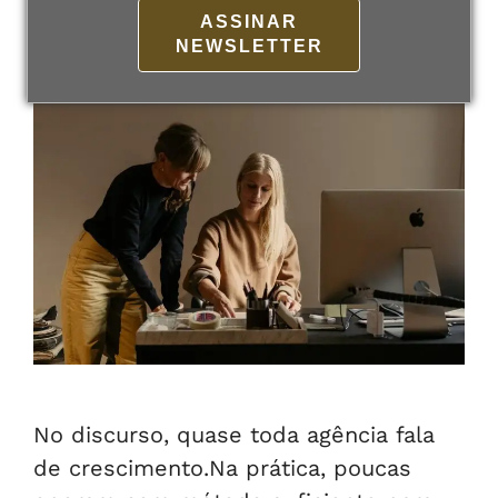
19 de fevereiro de 2026
Por
admin
ASSINAR
NEWSLETTER
No discurso, quase toda agência fala
de crescimento.Na prática, poucas