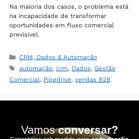
Na maioria dos casos, o problema está
na incapacidade de transformar
oportunidades em fluxo comercial
previsível.
CRM, Dados & Automação
automação
,
crm
,
Dados
,
Gestão
Comercial
,
Pipedrive
,
vendas B2B
Vamos
conversar?