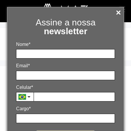
Assine a nossa
newsletter
Gestão Comercial
Nome*
Email*
Vendas B2B sem
Celular*
CRM: quanto isso
custa por mês à sua
Cargo*
empresa?