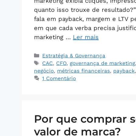
marketing exibia cliques, impres
quanto isso trouxe de resultado?
fala em payback, margem e LTV p
em que cada verba precisa justific
marketing …
Ler mais
Estratégia & Governança
CAC
,
CFO
,
governança de marketing
negócio
,
métricas financeiras
,
payback
1 Comentário
Por que comprar s
valor de marca?