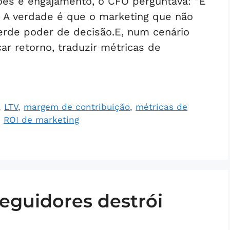
sões e engajamento, o CFO perguntava: “E
” A verdade é que o marketing que não
erde poder de decisão.E, num cenário
ar retorno, traduzir métricas de
,
LTV
,
margem de contribuição
,
métricas de
,
ROI de marketing
eguidores destrói