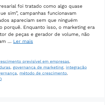
esarial foi tratado como algo quase
que sim”, campanhas funcionavam
ltados apareciam sem que ninguém
o porquê. Enquanto isso, o marketing era
tor de peças e gerador de volume, não
ram …
Ler mais
rescimento previsível em empresas
,
duras
,
governança de marketing
,
integração
vernança
,
método de crescimento
,
O