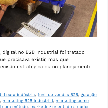
igital no B2B industrial foi tratado
e precisava existir, mas que
decisão estratégica ou no planejamento
ital para indústria
,
funil de vendas B2B
,
geração
,
marketing B2B industrial
,
marketing como
al com método
,
marketing orientado a dados
,