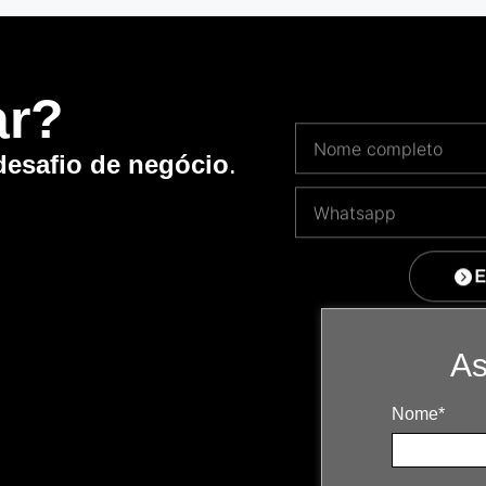
ar?
desafio de negócio
.
E
As
Nome*