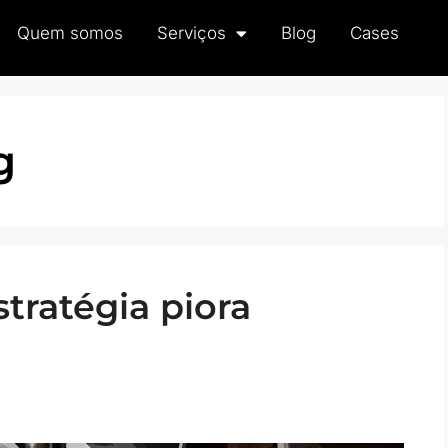
Quem somos
Serviços
Blog
Cases
g
ratégia piora