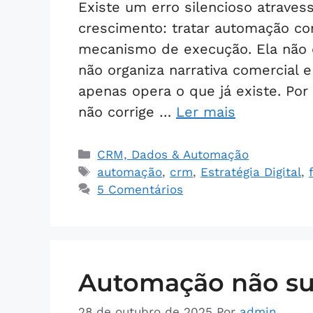
Existe um erro silencioso atrave
crescimento: tratar automação co
mecanismo de execução. Ela não de
não organiza narrativa comercial e 
apenas opera o que já existe. Por
não corrige …
Ler mais
CRM, Dados & Automação
automação
,
crm
,
Estratégia Digital
,
5 Comentários
Automação não sub
28 de outubro de 2025
Por
admin