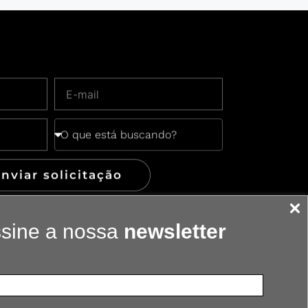
nviar solicitação
sine a nossa
newsletter