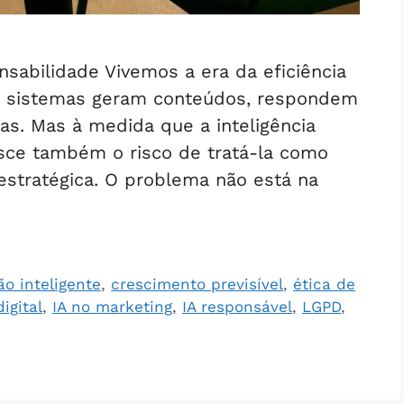
sabilidade Vivemos a era da eficiência
, sistemas geram conteúdos, respondem
as. Mas à medida que a inteligência
resce também o risco de tratá-la como
stratégica. O problema não está na
o inteligente
,
crescimento previsível
,
ética de
igital
,
IA no marketing
,
IA responsável
,
LGPD
,