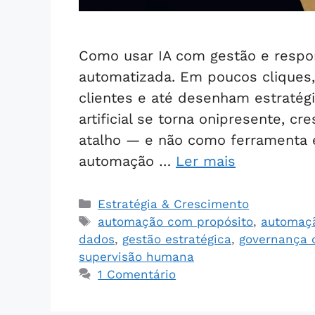
Como usar IA com gestão e respon
automatizada. Em poucos cliques
clientes e até desenham estratégi
artificial se torna onipresente, c
atalho — e não como ferramenta e
automação …
Ler mais
Estratégia & Crescimento
automação com propósito
,
automaçã
dados
,
gestão estratégica
,
governança d
supervisão humana
1 Comentário