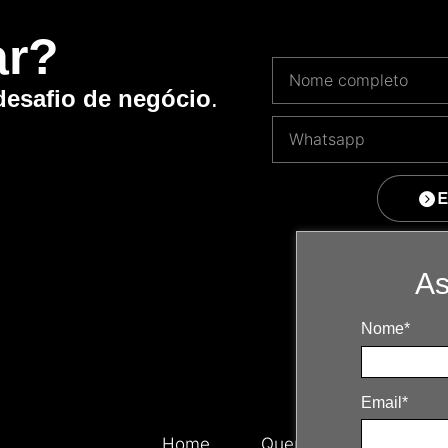
ar?
desafio de negócio
.
E
As
Nome*
Email*
Home
Quem somos