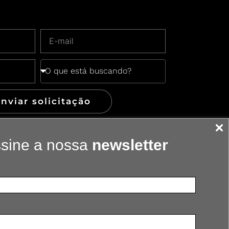
nviar solicitação
sine a nossa
newsletter