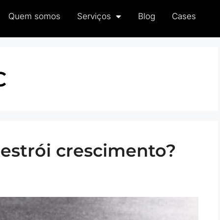
Quem somos
Serviços
Blog
Cases
C
destrói crescimento?