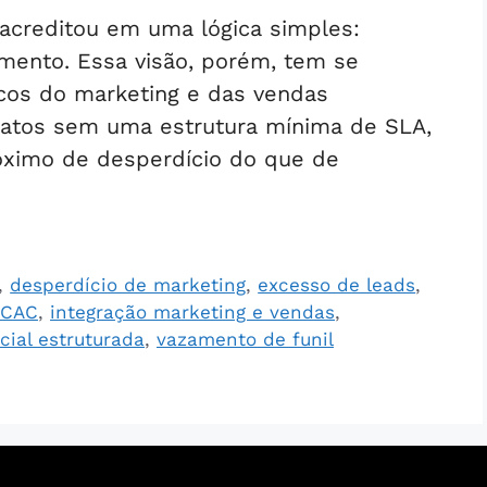
acreditou em uma lógica simples:
imento. Essa visão, porém, tem se
os do marketing e das vendas
tatos sem uma estrutura mínima de SLA,
óximo de desperdício do que de
,
desperdício de marketing
,
excesso de leads
,
 CAC
,
integração marketing e vendas
,
cial estruturada
,
vazamento de funil