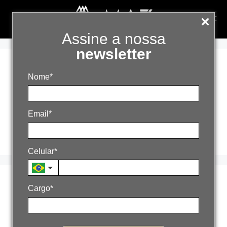
Assine a nossa
newsletter
indicadores de
Nome*
crescimento para
Email*
2026
Celular*
Agência de
Cargo*
comunicação ou