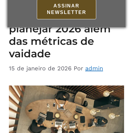
parceira de
ASSINAR
crescimento? Como
NEWSLETTER
planejar 2026 além
das métricas de
vaidade
15 de janeiro de 2026
Por
admin