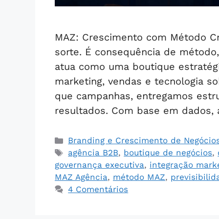
MAZ: Crescimento com Método Cre
sorte. É consequência de método,
atua como uma boutique estratégi
marketing, vendas e tecnologia 
que campanhas, entregamos estrut
resultados. Com base em dados,
Branding e Crescimento de Negócio
agência B2B
,
boutique de negócios
,
governança executiva
,
integração mark
MAZ Agência
,
método MAZ
,
previsibili
4 Comentários