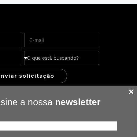
nviar solicitação
sine a nossa
newsletter