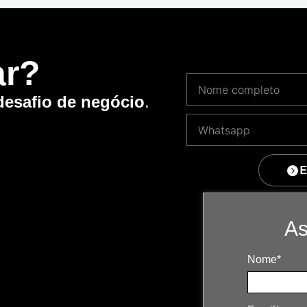
ar?
desafio de negócio
.
E
As
Nome*