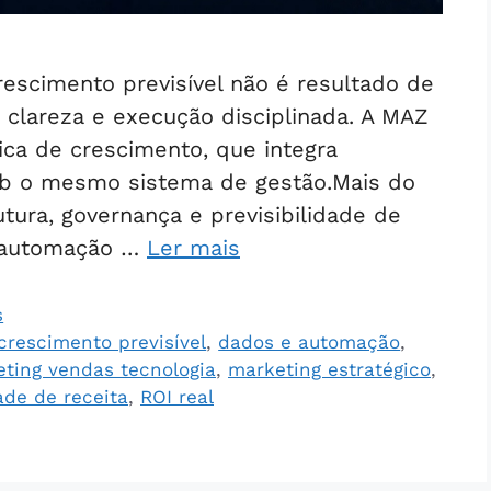
scimento previsível não é resultado de
 clareza e execução disciplinada. A MAZ
ca de crescimento, que integra
sob o mesmo sistema de gestão.Mais do
ura, governança e previsibilidade de
 automação …
Ler mais
s
crescimento previsível
,
dados e automação
,
eting vendas tecnologia
,
marketing estratégico
,
dade de receita
,
ROI real