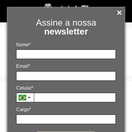
Assine a nossa
newsletter
marketingmédic
Nome*
o
Email*
Celular*
Você está matando
seus leads sem
Cargo*
perceber. Veja como