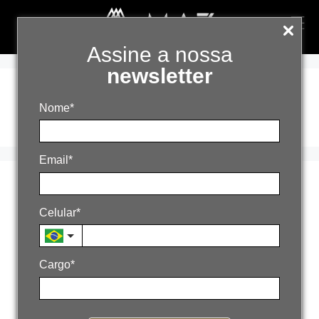
Assine a nossa
newsletter
método MAZ
Nome*
Email*
Crescimento com
Celular*
método e impacto
real
Cargo*
10 de outubro de 2025
Por
admin