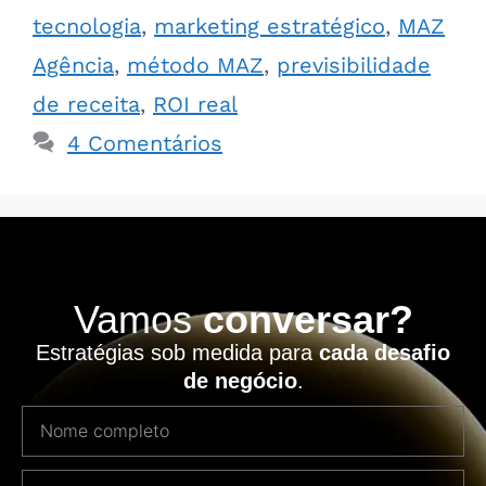
tecnologia
,
marketing estratégico
,
MAZ
Agência
,
método MAZ
,
previsibilidade
de receita
,
ROI real
4 Comentários
Vamos
conversar?
Estratégias sob medida para
cada desafio
de negócio
.