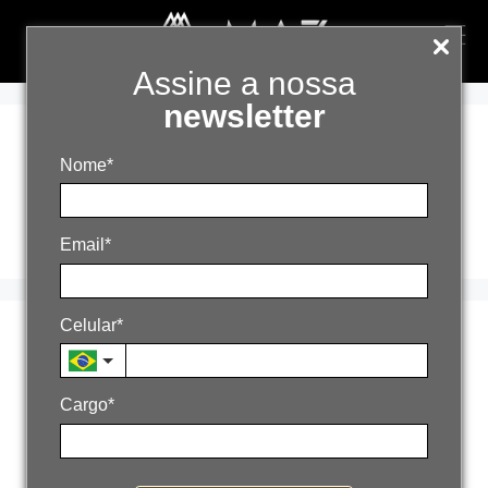
Assine a nossa
newsletter
métricas de
Nome*
negócio B2B
Email*
Celular*
Métricas que os
conselhos cobram (e
Cargo*
poucas empresas