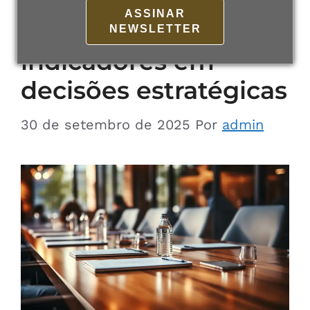
medem): como
ASSINAR
transformar
NEWSLETTER
indicadores em
decisões estratégicas
30 de setembro de 2025
Por
admin