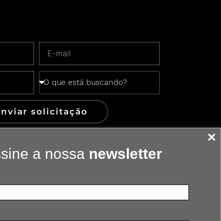
nviar solicitação
sine a nossa
newsletter