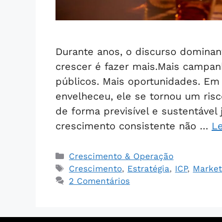
Durante anos, o discurso dominan
crescer é fazer mais.Mais campanh
públicos. Mais oportunidades. Em
envelheceu, ele se tornou um ris
de forma previsível e sustentáve
crescimento consistente não …
L
Crescimento & Operação
Crescimento
,
Estratégia
,
ICP
,
Market
2 Comentários