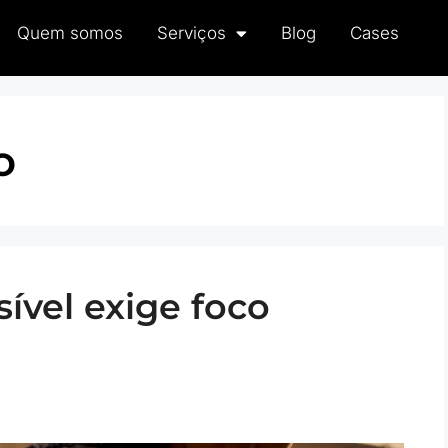
Quem somos
Serviços
Blog
Cases
o
ível exige foco