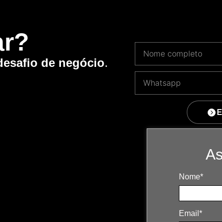
ar?
desafio de negócio
.
E
As
Nome*
Email*