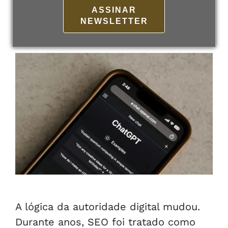
ASSINAR
NEWSLETTER
11 de junho de 2026
Por
admin
A lógica da autoridade digital mudou.
Durante anos, SEO foi tratado como