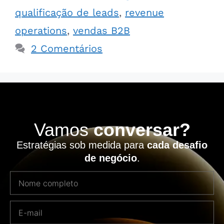
qualificação de leads
,
revenue
operations
,
vendas B2B
2 Comentários
Vamos
conversar?
Estratégias sob medida para
cada desafio
de negócio
.