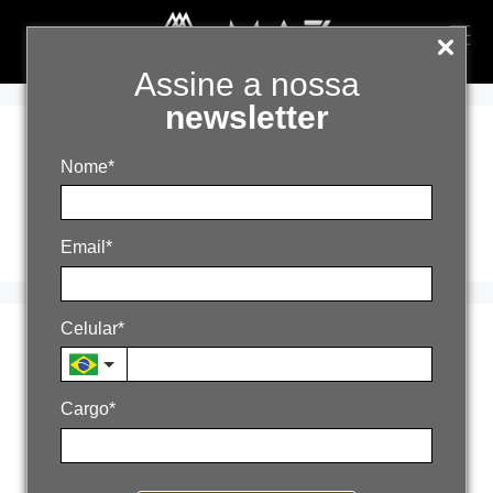
Assine a nossa
newsletter
qualificação de
Nome*
leads
Email*
Celular*
Geração de Leads
B2B
Cargo*
14 de abril de 2026
Por
admin