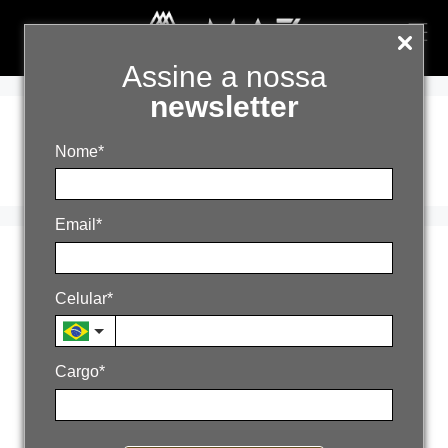
Assine a nossa
newsletter
IA generativa
Nome*
Email*
A nova era do Google
Celular*
6 de julho de 2026
Por
admin
Cargo*