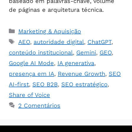
baseado em palavras-chave, volume
de páginas e arquitetura técnica.
Marketing & Aquisição
AEO
,
autoridade digital
,
ChatGPT
,
conteúdo institucional
,
Gemini
,
GEO
,
Google AI Mode
,
IA generativa
,
presença em IA
,
Revenue Growth
,
SEO
AI-first
,
SEO B2B
,
SEO estratégico
,
Share of Voice
2 Comentários