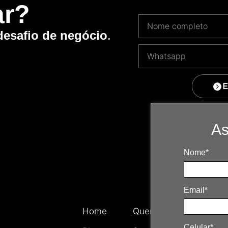
ar?
desafio de negócio
.
E
As
Nome*
Email*
Home
Quem somos
Celular*