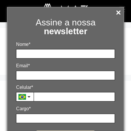
Assine a nossa
newsletter
previsibilidade de
Nome*
crescimento
Email*
Celular*
Plano de 90 dias para
crescimento
Cargo*
empresarial