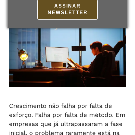
23 de fevereiro de 2026
Por
admin
ASSINAR
NEWSLETTER
Crescimento não falha por falta de
esforço. Falha por falta de método. Em
empresas que já ultrapassaram a fase
inicial, o problema raramente está na