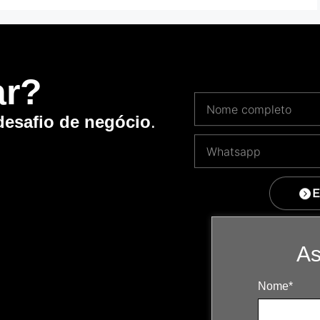
ar?
desafio de negócio
.
E
As
Nome*