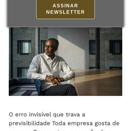
12 de fevereiro de 2026
Por
admin
ASSINAR
NEWSLETTER
O erro invisível que trava a
previsibilidade Toda empresa gosta de