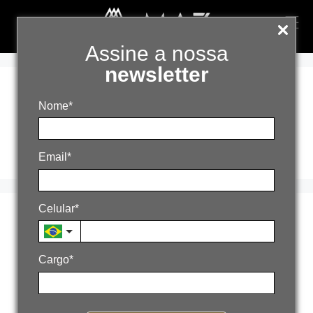
Assine a nossa
newsletter
diferença entre
Nome*
crescer e escalar
Email*
Celular*
Por que sua empresa
cresce, mas não
Cargo*
escala?