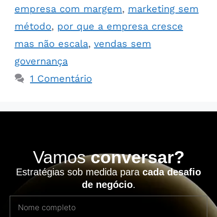
empresa com margem
,
marketing sem
método
,
por que a empresa cresce
mas não escala
,
vendas sem
governança
1 Comentário
Vamos
conversar?
Estratégias sob medida para
cada desafio
de negócio
.