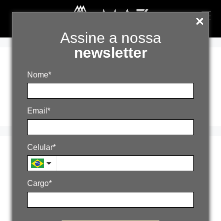
Assine a nossa
newsletter
escalar empresa
Nome*
com margem
Email*
Celular*
Por que sua empresa
cresce, mas não
Cargo*
escala?