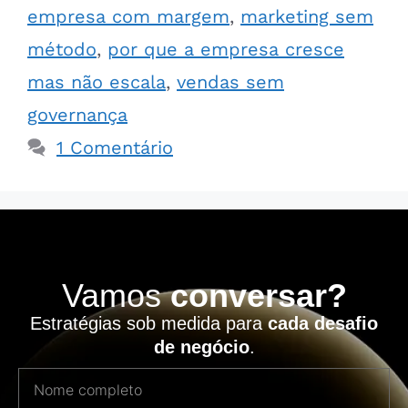
empresa com margem
,
marketing sem
método
,
por que a empresa cresce
mas não escala
,
vendas sem
governança
1 Comentário
Vamos
conversar?
Estratégias sob medida para
cada desafio
de negócio
.