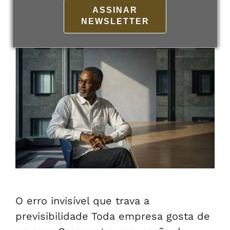
12 de fevereiro de 2026
Por
admin
ASSINAR
NEWSLETTER
O erro invisível que trava a
previsibilidade Toda empresa gosta de