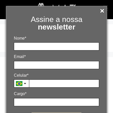
Assine a nossa
newsletter
ética de dados
Nome*
Email*
Automação não
Celular*
substitui inteligência
28 de outubro de 2025
Por
admin
Cargo*