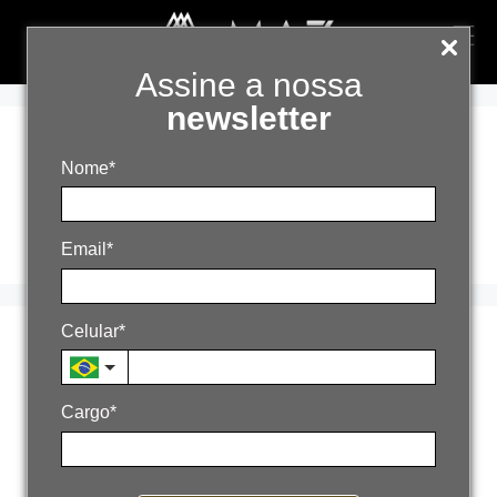
Assine a nossa
newsletter
gestão
Nome*
estratégica
Email*
Celular*
Automação não
substitui inteligência
Cargo*
28 de outubro de 2025
Por
admin